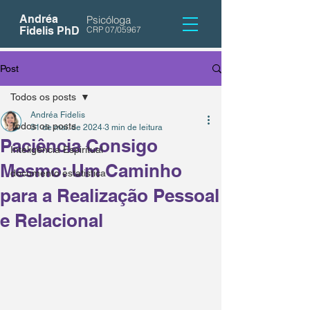
Andréa
Psicóloga
Fidelis PhD
CRP 07/05967
Post
Todos os posts
Andréa Fidelis
Todos os posts
31 de mai. de 2024
3 min de leitura
Paciência Consigo
Inteligência Espiritual
Mesmo: Um Caminho
documento estatistica
para a Realização Pessoal
e Relacional