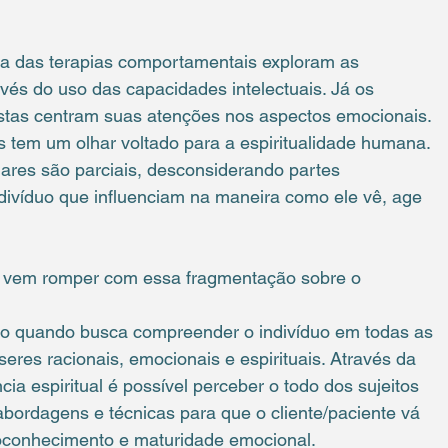
nha das terapias comportamentais exploram as 
vés do uso das capacidades intelectuais. Já os 
stas centram suas atenções nos aspectos emocionais. 
s tem um olhar voltado para a espiritualidade humana. 
ares são parciais, desconsiderando partes 
divíduo que influenciam na maneira como ele vê, age 
ual vem romper com essa fragmentação sobre o 
 quando busca compreender o indivíduo em todas as 
res racionais, emocionais e espirituais. Através da 
ia espiritual é possível perceber o todo dos sujeitos 
s abordagens e técnicas para que o cliente/paciente vá 
oconhecimento e maturidade emocional.