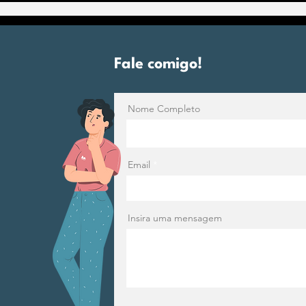
Medindo a Inteligência Espiritua
Fale comigo!
Nome Completo
Email
Insira uma mensagem