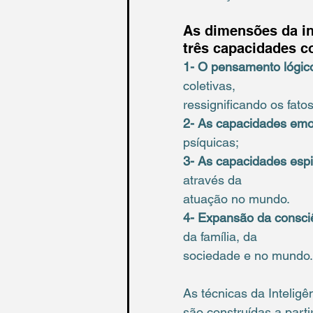
As dimensões da int
três capacidades c
1- O pensamento lógic
coletivas,
ressignificando os fatos
2- As capacidades emo
psíquicas;
3- As capacidades espir
através da
atuação no mundo.
4- Expansão da consciê
da família, da
sociedade e no mundo.
As técnicas da Inteligên
são construídas a part