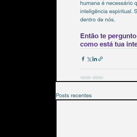
humana é necessário qu
inteligência espiritual
dentro de nós.
Então te pergunto
como está tua inte
Posts recentes