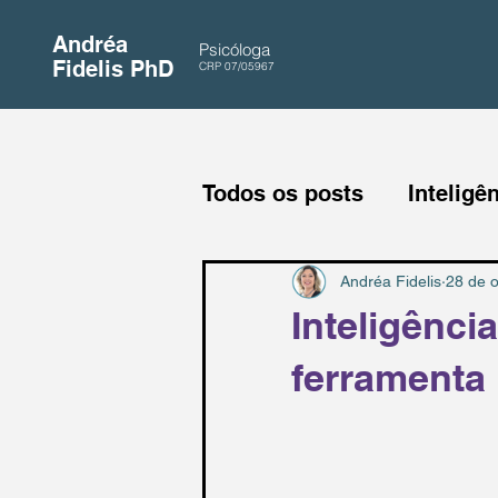
Andréa
Psicóloga
Fidelis PhD
CRP 07/05967
Todos os posts
Inteligê
Andréa Fidelis
28 de o
Inteligênci
ferramenta 