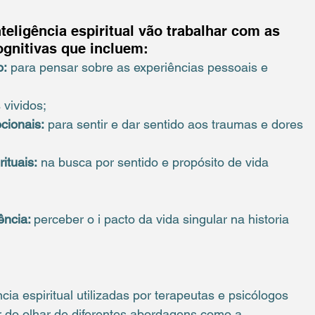
eligência espiritual vão trabalhar com as 
ognitivas que incluem:
o:
 para pensar sobre as experiências pessoais e 
 vividos;
cionais:
 para sentir e dar sentido aos traumas e dores 
ituais:
 na busca por sentido e propósito de vida 
ncia: 
perceber o i pacto da vida singular na historia 
cia espiritual utilizadas por terapeutas e psicólogos 
ir do olhar de diferentes abordagens como a 