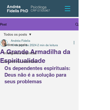
Andréa
Psicóloga
Fidelis PhD
CRP 07/05967
Post
Todos os posts
Andréa Fidelis
Todos os posts
15 de ago. de 2024
2 min de leitura
A Grande Armadilha da
Inteligência Espiritual
Espiritualidade
documento estatistica
Os dependentes espirituais: 
Deus não é a solução para 
seus problemas