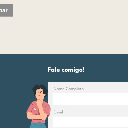
par
Fale comigo!
Nome Completo
Email