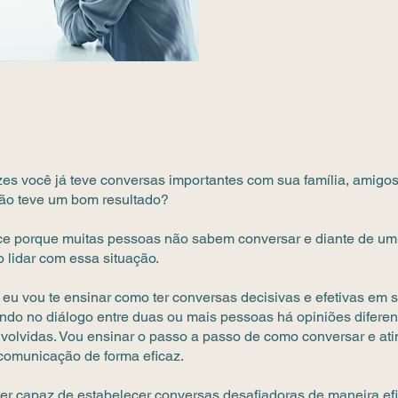
es você já teve conversas importantes com sua família, amigo
não teve um bom resultado?
ce porque muitas pessoas não sabem conversar e diante de um 
lidar com essa situação.
 eu vou te ensinar como ter conversas decisivas e efetivas em 
ando no diálogo entre duas ou mais pessoas há opiniões diferent
olvidas. Vou ensinar o passo a passo de como conversar e ati
 comunicação de forma eficaz.
er capaz de estabelecer conversas desafiadoras de maneira ef