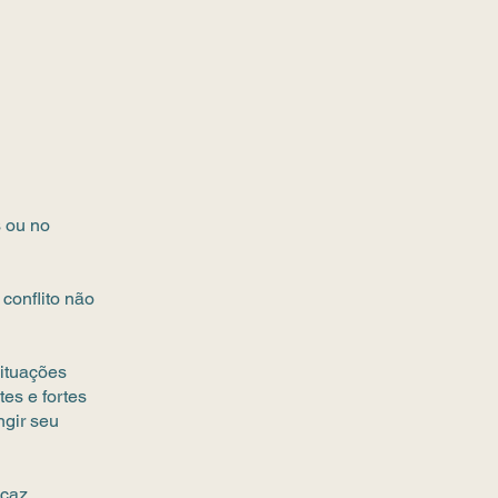
s ou no
conflito não
situações
es e fortes
ngir seu
icaz