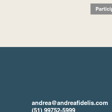
Partici
andrea@andreafidelis.com
(51) 99752-5999