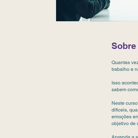
Sobre
Quantas vez
trabalho e 
Isso aconte
sabem como 
Neste curso
difíceis, qu
emoções env
objetivo de
Aprenda a s