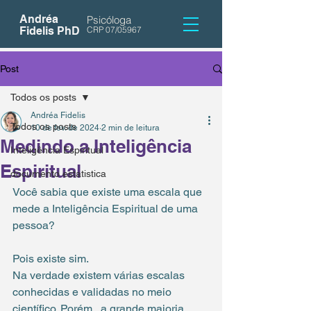
Andréa
Psicóloga
Fidelis PhD
CRP 07/05967
Post
Todos os posts
Andréa Fidelis
Todos os posts
10 de fev. de 2024
2 min de leitura
Medindo a Inteligência
Inteligência Espiritual
Espiritual
documento estatistica
Você sabia que existe uma escala que 
mede a Inteligência Espiritual de uma 
pessoa?
Pois existe sim. 
Na verdade existem várias escalas 
conhecidas e validadas no meio 
científico. Porém,  a grande maioria 