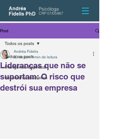
Andréa
Psicóloga
Fidelis PhD
CRP 07/05967
Post
Todos os posts
Andréa Fidelis
Todos os posts
23 de jun.
1 min de leitura
Lideranças que não se
Inteligência Espiritual
suportam: O risco que
documento estatistica
destrói sua empresa